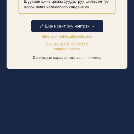
Шүүхийн шинэ цахим хуудас руу шилжсэн тул
доорх шинэ холбоосоор хандана уу.
🔗 Шинэ сайт руу нэвтрэх →
https://dornod-local.e-court.mn/
ХУУЧИН ЦАХИМ ХУУДАС
courtdornod.mn
2
секундын дараа автоматаар шилжинэ