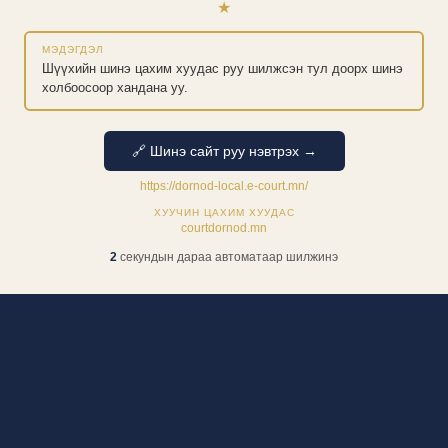
★
МЭДЭГДЭЛ
Шүүхийн шинэ цахим хуудас руу шилжсэн тул доорх шинэ
холбоосоор хандана уу.
🔗 Шинэ сайт руу нэвтрэх →
https://dornod-local.e-court.mn/
ХУУЧИН ЦАХИМ ХУУДАС
courtdornod.mn
1
секундын дараа автоматаар шилжинэ