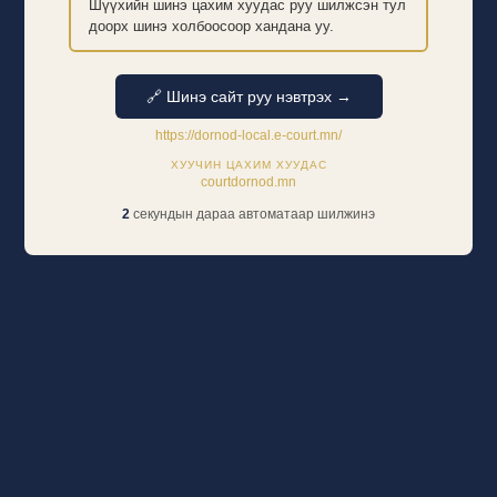
Шүүхийн шинэ цахим хуудас руу шилжсэн тул
доорх шинэ холбоосоор хандана уу.
🔗 Шинэ сайт руу нэвтрэх →
https://dornod-local.e-court.mn/
ХУУЧИН ЦАХИМ ХУУДАС
courtdornod.mn
2
секундын дараа автоматаар шилжинэ