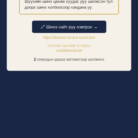
Шүүхийн шинэ цахим хуудас руу шилжсэн тул
доорх шинэ холбоосоор хандана уу.
🔗 Шинэ сайт руу нэвтрэх →
https://dornod-local.e-court.mn/
ХУУЧИН ЦАХИМ ХУУДАС
courtdornod.mn
2
секундын дараа автоматаар шилжинэ