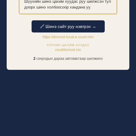
Шүүхийн шинэ цахим хуудас руу шилжсэн тул
доорх шинэ холбоосоор хандана уу.
🔗 Шинэ сайт руу нэвтрэх →
https://dornod-local.e-court.mn/
ХУУЧИН ЦАХИМ ХУУДАС
courtdornod.mn
2
секундын дараа автоматаар шилжинэ