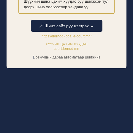
Шүүхийн шинэ цахим хуудас руу шилжсэн тул
доорх шинэ холбоосоор хандана уу.
🔗 Шинэ сайт руу нэвтрэх →
https://dornod-local.e-court.mn/
ХУУЧИН ЦАХИМ ХУУДАС
courtdornod.mn
1
секундын дараа автоматаар шилжинэ