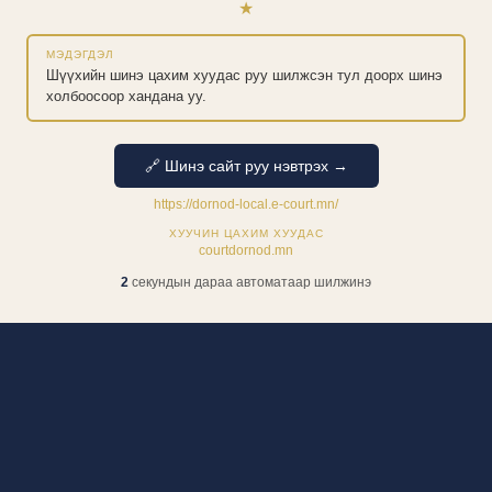
★
МЭДЭГДЭЛ
Шүүхийн шинэ цахим хуудас руу шилжсэн тул доорх шинэ
холбоосоор хандана уу.
🔗 Шинэ сайт руу нэвтрэх →
https://dornod-local.e-court.mn/
ХУУЧИН ЦАХИМ ХУУДАС
courtdornod.mn
1
секундын дараа автоматаар шилжинэ