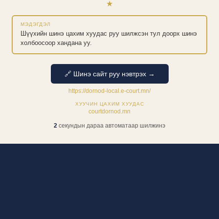
★
МЭДЭГДЭЛ
Шүүхийн шинэ цахим хуудас руу шилжсэн тул доорх шинэ
холбоосоор хандана уу.
🔗 Шинэ сайт руу нэвтрэх →
https://dornod-local.e-court.mn/
ХУУЧИН ЦАХИМ ХУУДАС
courtdornod.mn
1
секундын дараа автоматаар шилжинэ