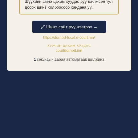
Шүүхийн шинэ цахим хуудас руу шилжсэн тул
доорх шинэ холбоосоор хандана уу.
🔗 Шинэ сайт руу нэвтрэх →
https://dornod-local.e-court.mn/
ХУУЧИН ЦАХИМ ХУУДАС
courtdornod.mn
1
секундын дараа автоматаар шилжинэ