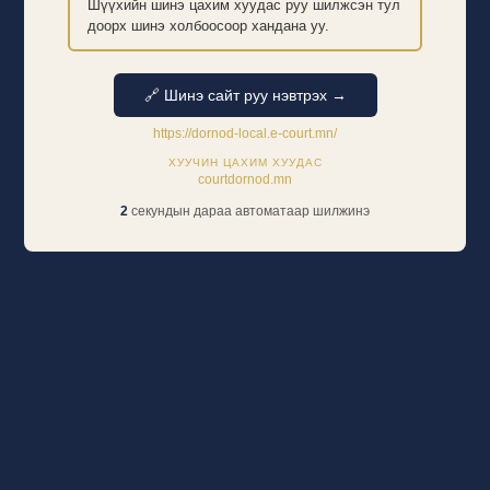
Шүүхийн шинэ цахим хуудас руу шилжсэн тул
доорх шинэ холбоосоор хандана уу.
🔗 Шинэ сайт руу нэвтрэх →
https://dornod-local.e-court.mn/
ХУУЧИН ЦАХИМ ХУУДАС
courtdornod.mn
2
секундын дараа автоматаар шилжинэ