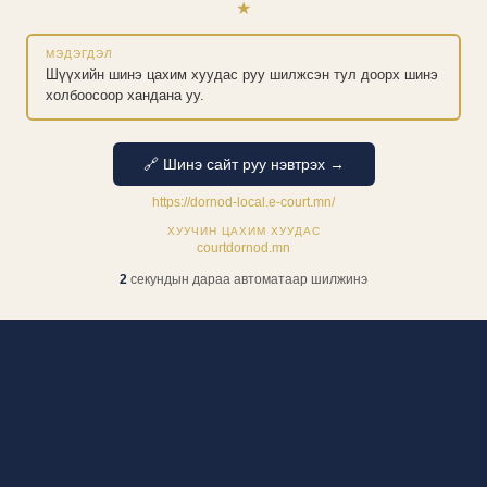
★
МЭДЭГДЭЛ
Шүүхийн шинэ цахим хуудас руу шилжсэн тул доорх шинэ
холбоосоор хандана уу.
🔗 Шинэ сайт руу нэвтрэх →
https://dornod-local.e-court.mn/
ХУУЧИН ЦАХИМ ХУУДАС
courtdornod.mn
1
секундын дараа автоматаар шилжинэ