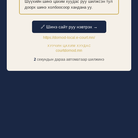
Шүүхийн шинэ цахим хуудас руу шилжсэн тул
доорх шинэ холбоосоор хандана уу.
🔗 Шинэ сайт руу нэвтрэх →
https://dornod-local.e-court.mn/
ХУУЧИН ЦАХИМ ХУУДАС
courtdornod.mn
2
секундын дараа автоматаар шилжинэ