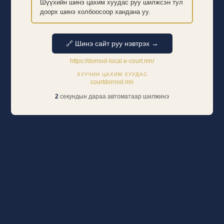
Шүүхийн шинэ цахим хуудас руу шилжсэн тул
доорх шинэ холбоосоор хандана уу.
🔗 Шинэ сайт руу нэвтрэх →
https://dornod-local.e-court.mn/
ХУУЧИН ЦАХИМ ХУУДАС
courtdornod.mn
2
секундын дараа автоматаар шилжинэ