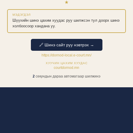
★
МЭДЭГДЭЛ
Шүүхийн шинэ цахим хуудас руу шилжсэн тул доорх шинэ
холбоосоор хандана уу.
🔗 Шинэ сайт руу нэвтрэх →
https://dornod-local.e-court.mn/
ХУУЧИН ЦАХИМ ХУУДАС
courtdornod.mn
1
секундын дараа автоматаар шилжинэ